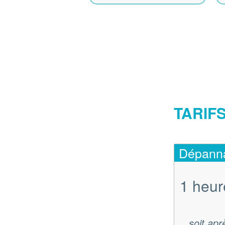
TARIF
Dépannag
1 heur
soit apr